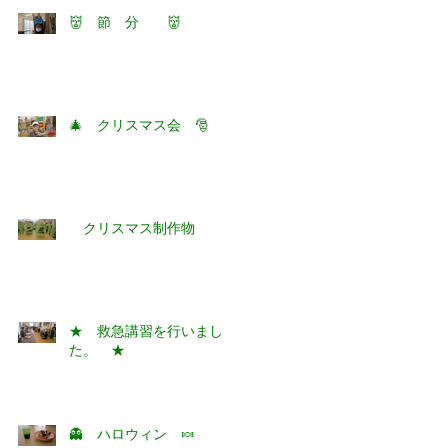
👹 節 分 👹
🎄 クリスマス会 🎅
クリスマス制作物
★ 救急講習を行いまし
た。 ★
👻 ハロウィン 🍬