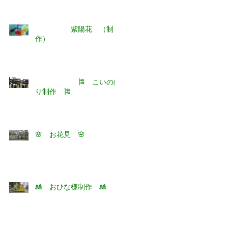
紫陽花 （制
作）
🎏 こいのぼ
り制作 🎏
🌸 お花見 🌸
🎎 おひな様制作 🎎