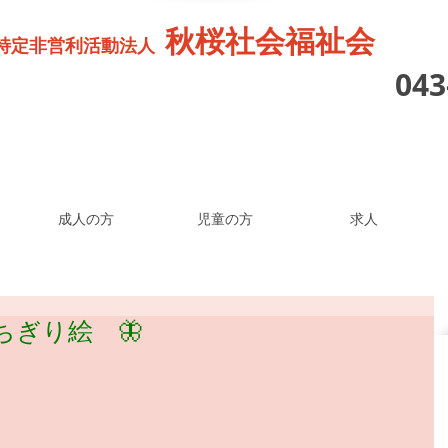
秋桜社会福祉会
特定非営利活動法人
04
成人の方
児童の方
求人
り絵 🦋