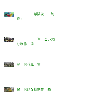
紫陽花 （制
作）
🎏 こいのぼ
り制作 🎏
🌸 お花見 🌸
🎎 おひな様制作 🎎