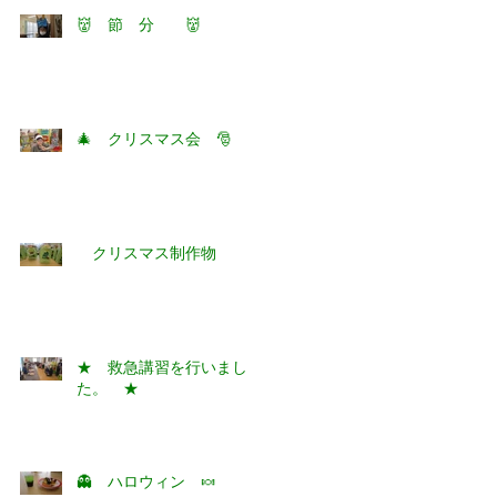
👹 節 分 👹
🎄 クリスマス会 🎅
クリスマス制作物
★ 救急講習を行いまし
た。 ★
👻 ハロウィン 🍬