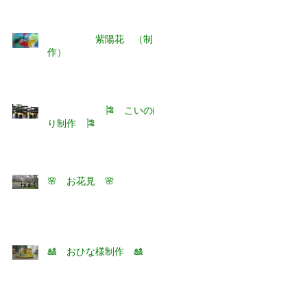
紫陽花 （制
作）
🎏 こいのぼ
り制作 🎏
🌸 お花見 🌸
🎎 おひな様制作 🎎