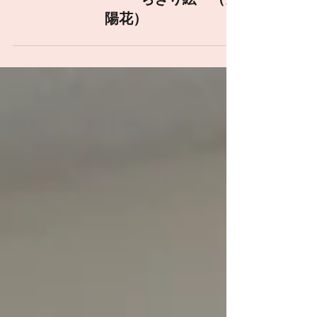
ちぎり絵 （紫
陽花）